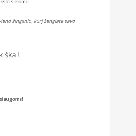
ikslo siekimu.
vieno žingsnio, kurį žengiate savo
kiškai!
aslaugoms!