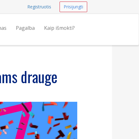
Registruotis
Prisijungti
nas
Pagalba
Kaip išmokti?
tams drauge