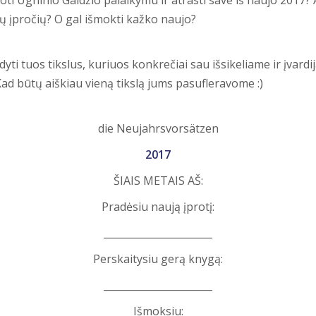
gų įpročių? O gal išmokti kažko naujo?
yti tuos tikslus, kuriuos konkrečiai sau išsikeliame ir įvar
. Kad būtų aiškiau vieną tikslą jums pasufleravome :)
die Neujahrsvorsätzen
2017
ŠIAIS METAIS AŠ:
Pradėsiu naują įprotį:
______________________
Perskaitysiu gerą knygą:
______________________
Išmoksiu: