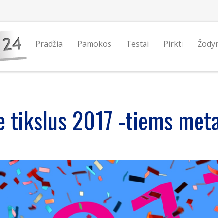
Pradžia
Pamokos
Testai
Pirkti
Žody
e tikslus 2017 -tiems me