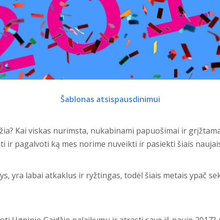
Šablonas atsispausdinimui
žia? Kai viskas nurimsta, nukabinami papuošimai ir grįžtama
ti ir pagalvoti ką mes norime nuveikti ir pasiekti šiais naujai
 yra labai atkaklus ir ryžtingas, todėl šiais metais ypač sek
oti Ugninio Gaidžio palaikymu ir atrasti save iš naujo 2017? 