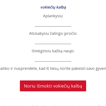
vokiečių kalbą
Aplankysiu:
______________________
Atsisakysiu žalingo įpročio:
______________________
Išmėginsiu kažką naujo:
______________________
atiko ir nusprendėte, kad iš tiesų norite pakeisti savo gyven
Noriu išmokti vokiečių kalbą