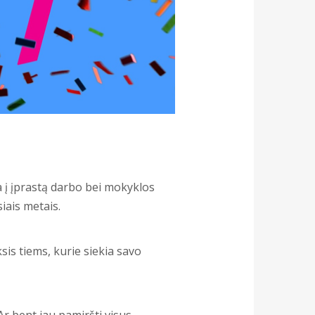
 į įprastą darbo bei mokyklos
siais metais.
sis tiems, kurie siekia savo
Ar bent jau pamiršti visus