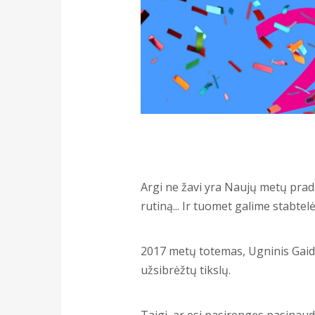
Argi ne žavi yra Naujų metų prad
rutiną... Ir tuomet galime stabtelė
2017 metų totemas, Ugninis Gaidys,
užsibrėžtų tikslų.
Taigi, ar esi pasirengęs pasinaud