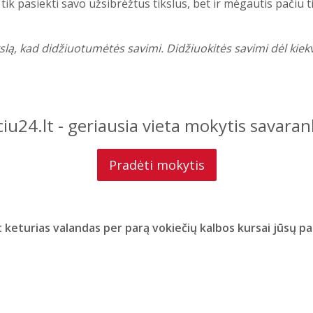
 tik pasiekti savo užsibrėžtus tikslus, bet ir mėgautis pačiu t
ikslą, kad didžiuotumėtės savimi. Didžiuokitės savimi dėl kiek
iu24.lt - geriausia vieta mokytis savaran
Pradėti mokytis
 keturias valandas per parą vokiečių kalbos kursai jūsų p