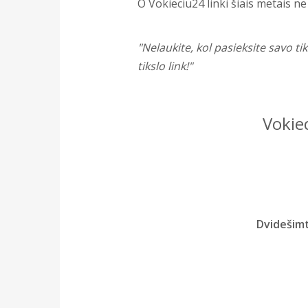
O Vokieciu24 linki šiais metais ne
"Nelaukite, kol pasieksite savo t
tikslo link!"
Vokiec
Dvidešimt