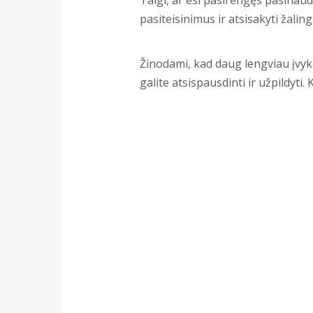
pasiteisinimus ir atsisakyti žalin
Žinodami, kad daug lengviau įvykd
galite atsispausdinti ir užpildyti