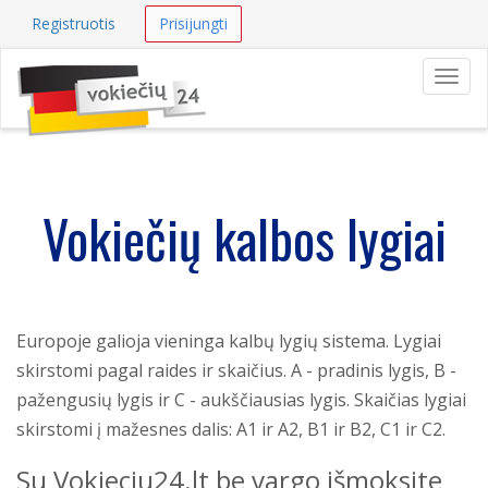
Registruotis
Prisijungti
Navig
Vokiečių kalbos lygiai
Europoje galioja vieninga kalbų lygių sistema. Lygiai
skirstomi pagal raides ir skaičius. A - pradinis lygis, B -
pažengusių lygis ir C - aukščiausias lygis. Skaičias lygiai
skirstomi į mažesnes dalis: A1 ir A2, B1 ir B2, C1 ir C2.
Su Vokieciu24.lt be vargo išmoksite