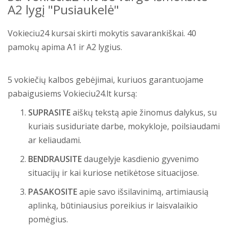
A2 lygį "Pusiaukelė"
Vokieciu24 kursai skirti mokytis savarankiškai. 40
pamokų apima A1 ir A2 lygius.
5 vokiečių kalbos gebėjimai, kuriuos garantuojame
pabaigusiems Vokieciu24.lt kursą:
SUPRASITE
aiškų tekstą apie žinomus dalykus, su
kuriais susiduriate darbe, mokykloje, poilsiaudami
ar keliaudami.
BENDRAUSITE
daugelyje kasdienio gyvenimo
situacijų ir kai kuriose netikėtose situacijose.
PASAKOSITE
apie savo išsilavinimą, artimiausią
aplinką, būtiniausius poreikius ir laisvalaikio
pomėgius.