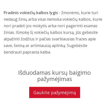
Pradinis vokiečių kalbos lygis
- žmonėms, kurie turi
nedaug žinių arba visai nemoka vokiečių kalbos, kurie
nori pradėti jos mokytis arba nori pagerinti esamas
žinias. Išmokę šį vokiečių kalbos kursą, jūs gebėsite
atpažinti žodžius ir pačias svarbiausias frazes apie
save, šeimą ar artimiausią aplinką. Sugebėsite
bendrauti paprasta kalba.
Išduodamas kursų baigimo
pažymėjimas
Gaukite pažymėjimą