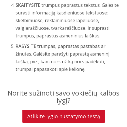
SKAITYSITE
trumpus paprastus tekstus. Galėsite
surasti informaciją kasdieniuose tekstuose:
skelbimuose, reklaminiuose lapeliuose,
valgiaraščiuose, tvarkaraščiuose, ir supras­ti
trumpus, paprastus asmeninius laiškus.
RAŠYSITE
trumpas, paprastas pastabas ar
žinutes. Galėsite parašyti paprastą asmeninį
laišką, pvz., kam nors už ką nors padėkoti,
trumpai papasakoti apie kelionę.
Norite sužinoti savo vokiečių kalbos
lygį?
Atlikite lygio nustatymo testą