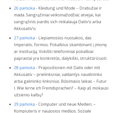
26 pamoka
- Kleidung und Mode – Drabužiai ir
mada. Sangrąžiniai veiksmažodžiai; atvejai, kai
sangrąžinis įvardis sich reikalauja Dativ’o arba
Akkusativ’o.
27 pamoka
- Liepiamosios nuosakos, das
Imperativ, formos. Pokalbius skambinant į įmonę
ar instituciją. Vokiški telefoniniai pokalbiai
paprastai yra konkretūs, dalykiški, struktūrizuoti.
28 pamoka
- Präpositionen mit Dativ oder mit
Akkusativ – prielinksniai, valdantys naudininko
arba galininko linksnius. Būsimasis laikas – Futur
I. Wie lerne ich Fremdsprachen? – Kaip aš mokausi
užsienio kalbų?
29 pamoka
- Computer und neue Medien. –
Kompiuteris ir naujosios medijos. Soziale