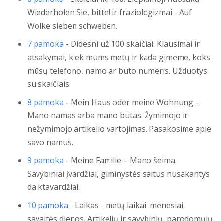
Wiederholen Sie, bitte! ir fraziologizmai - Auf
Wolke sieben schweben.
7 pamoka
- Didesni už 100 skaičiai. Klausimai ir
atsakymai, kiek mums metų ir kada gimėme, koks
mūsų telefono, namo ar buto numeris. Užduotys
su skaičiais.
8 pamoka
- Mein Haus oder meine Wohnung –
Mano namas arba mano butas. Žymimojo ir
nežymimojo artikelio vartojimas. Pasakosime apie
savo namus.
9 pamoka
- Meine Familie – Mano šeima.
Savybiniai įvardžiai, giminystės saitus nusakantys
daiktavardžiai.
10 pamoka
- Laikas - metų laikai, mėnesiai,
savaitės dienos. Artikelių ir savybinių, parodomųjų