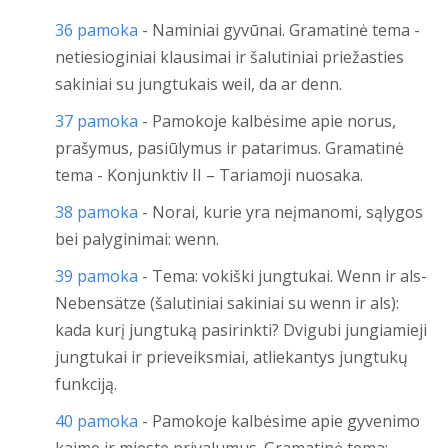
36 pamoka
- Naminiai gyvūnai. Gramatinė tema -
netiesioginiai klausimai ir šalutiniai priežasties
sakiniai su jungtukais weil, da ar denn.
37 pamoka
- Pamokoje kalbėsime apie norus,
prašymus, pasiūlymus ir patarimus. Gramatinė
tema - Konjunktiv II – Tariamoji nuosaka.
38 pamoka
- Norai, kurie yra neįmanomi, sąlygos
bei palyginimai: wenn.
39 pamoka
- Tema: vokiški jungtukai. Wenn ir als-
Nebensätze (šalutiniai sakiniai su wenn ir als):
kada kurį jungtuką pasirinkti? Dvigubi jungiamieji
jungtukai ir prieveiksmiai, atliekantys jungtukų
funkciją.
40 pamoka
- Pamokoje kalbėsime apie gyvenimo