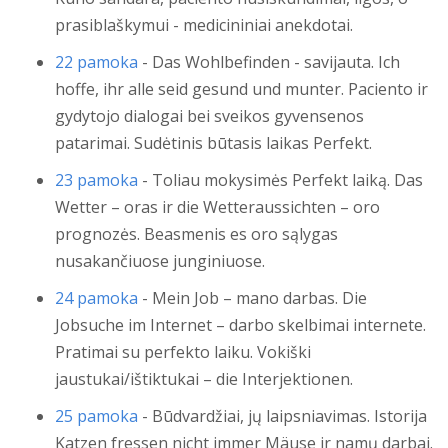
prasiblaškymui - medicininiai anekdotai.
22 pamoka
- Das Wohlbefinden - savijauta. Ich
hoffe, ihr alle seid gesund und munter. Paciento ir
gydytojo dialogai bei sveikos gyvensenos
patarimai. Sudėtinis būtasis laikas Perfekt.
23 pamoka
- Toliau mokysimės Perfekt laiką. Das
Wetter – oras ir die Wetteraussichten – oro
prognozės. Beasmenis es oro sąlygas
nusakančiuose junginiuose.
24 pamoka
- Mein Job – mano darbas. Die
Jobsuche im Internet – darbo skelbimai internete.
Pratimai su perfekto laiku. Vokiški
jaustukai/ištiktukai – die Interjektionen.
25 pamoka
- Būdvardžiai, jų laipsniavimas. Istorija
Katzen fressen nicht immer Mäuse ir namų darbai.