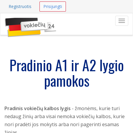
Registruotis
Prisijungti
Navig
Pradinio A1 ir A2 lygio
pamokos
Pradinis vokiečių kalbos lygis
- žmonėms, kurie turi
nedaug žinių arba visai nemoka vokiečių kalbos, kurie
nori pradėti jos mokytis arba nori pagerinti esamas
žinias.