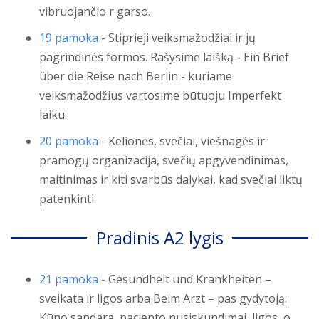
vibruojančio r garso.
19 pamoka
- Stiprieji veiksmažodžiai ir jų
pagrindinės formos. Rašysime laišką - Ein Brief
über die Reise nach Berlin - kuriame
veiksmažodžius vartosime būtuoju Imperfekt
laiku.
20 pamoka
- Kelionės, svečiai, viešnagės ir
pramogų organizacija, svečių apgyvendinimas,
maitinimas ir kiti svarbūs dalykai, kad svečiai liktų
patenkinti.
Pradinis A2 lygis
21 pamoka
- Gesundheit und Krankheiten –
sveikata ir ligos arba Beim Arzt – pas gydytoją.
Kūno sandara, paciento nusiskundimai, ligos, o