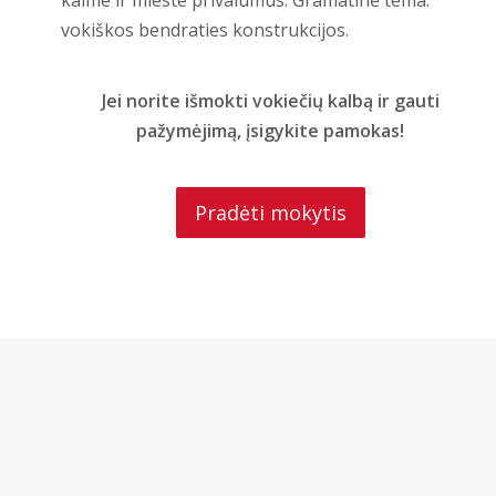
kaime ir mieste privalumus. Gramatinė tema:
vokiškos bendraties konstrukcijos.
Jei norite išmokti vokiečių kalbą ir gauti
pažymėjimą, įsigykite pamokas!
Pradėti mokytis