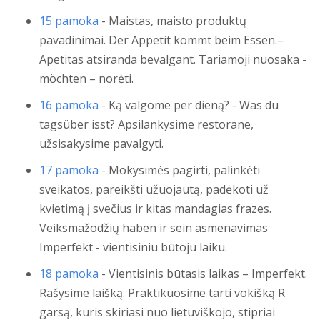
15 pamoka
- Maistas, maisto produktų
pavadinimai. Der Appetit kommt beim Essen.–
Apetitas atsiranda bevalgant. Tariamoji nuosaka -
möchten – norėti.
16 pamoka
- Ką valgome per dieną? - Was du
tagsüber isst? Apsilankysime restorane,
užsisakysime pavalgyti.
17 pamoka
- Mokysimės pagirti, palinkėti
sveikatos, pareikšti užuojautą, padėkoti už
kvietimą į svečius ir kitas mandagias frazes.
Veiksmažodžių haben ir sein asmenavimas
Imperfekt - vientisiniu būtoju laiku.
18 pamoka
- Vientisinis būtasis laikas – Imperfekt.
Rašysime laišką. Praktikuosime tarti vokišką R
garsą, kuris skiriasi nuo lietuviškojo, stipriai