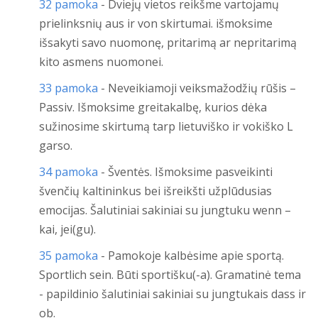
32 pamoka
- Dviejų vietos reikšme vartojamų
prielinksnių aus ir von skirtumai. išmoksime
išsakyti savo nuomonę, pritarimą ar nepritarimą
kito asmens nuomonei.
33 pamoka
- Neveikiamoji veiksmažodžių rūšis –
Passiv. Išmoksime greitakalbę, kurios dėka
sužinosime skirtumą tarp lietuviško ir vokiško L
garso.
34 pamoka
- Šventės. Išmoksime pasveikinti
švenčių kaltininkus bei išreikšti užplūdusias
emocijas. Šalutiniai sakiniai su jungtuku wenn –
kai, jei(gu).
35 pamoka
- Pamokoje kalbėsime apie sportą.
Sportlich sein. Būti sportišku(-a). Gramatinė tema
- papildinio šalutiniai sakiniai su jungtukais dass ir
ob.