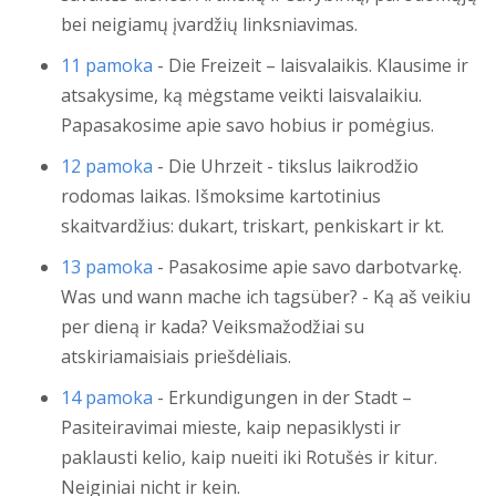
bei neigiamų įvardžių linksniavimas.
11 pamoka
- Die Freizeit – laisvalaikis. Klausime ir
atsakysime, ką mėgstame veikti laisvalaikiu.
Papasakosime apie savo hobius ir pomėgius.
12 pamoka
- Die Uhrzeit - tikslus laikrodžio
rodomas laikas. Išmoksime kartotinius
skaitvardžius: dukart, triskart, penkiskart ir kt.
13 pamoka
- Pasakosime apie savo darbotvarkę.
Was und wann mache ich tagsüber? - Ką aš veikiu
per dieną ir kada? Veiksmažodžiai su
atskiriamaisiais priešdėliais.
14 pamoka
- Erkundigungen in der Stadt –
Pasiteiravimai mieste, kaip nepasiklysti ir
paklausti kelio, kaip nueiti iki Rotušės ir kitur.
Neiginiai nicht ir kein.