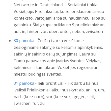
Netzwerke in Deutschland. – Socialiniai tinklai
Vokietijoje. Prielinksniai, kurie, priklausomai nuo
konteksto, vartojami arba su naudininku, arba su
galininku. Šiai grupei priklauso 9 prielinksniai: an,
auf, in, hinter, vor, über, unter, neben, zwischen.
30 pamoka
- Žodžių tvarka vokiškame
tiesioginiame sakinyje su keliomis aplinkybėmis,
sakinių ir sakinio dalių sujungimas. Laura su
Tomu papasakos apie įvairias šventes: Velykas,
Sekmines ir tam tikram Vokietijos regionui ar
miestui būdingas šventes.
31 pamoka
- leiß bricht Eis! - Tik darbu kalnus
įveiksi! Prielinksniai laikui nusakyti: ab, an, in, um,
nach (kurz nach), vor (kurz vor), gegen, seit,
zwischen, für, zu.