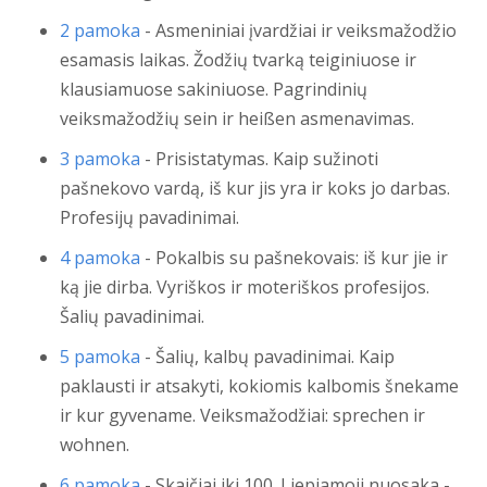
2 pamoka
- Asmeniniai įvardžiai ir veiksmažodžio
esamasis laikas. Žodžių tvarką teiginiuose ir
klausiamuose sakiniuose. Pagrindinių
veiksmažodžių sein ir heißen asmenavimas.
3 pamoka
- Prisistatymas. Kaip sužinoti
pašnekovo vardą, iš kur jis yra ir koks jo darbas.
Profesijų pavadinimai.
4 pamoka
- Pokalbis su pašnekovais: iš kur jie ir
ką jie dirba. Vyriškos ir moteriškos profesijos.
Šalių pavadinimai.
5 pamoka
- Šalių, kalbų pavadinimai. Kaip
paklausti ir atsakyti, kokiomis kalbomis šnekame
ir kur gyvename. Veiksmažodžiai: sprechen ir
wohnen.
6 pamoka
- Skaičiai iki 100. Liepiamoji nuosaka -