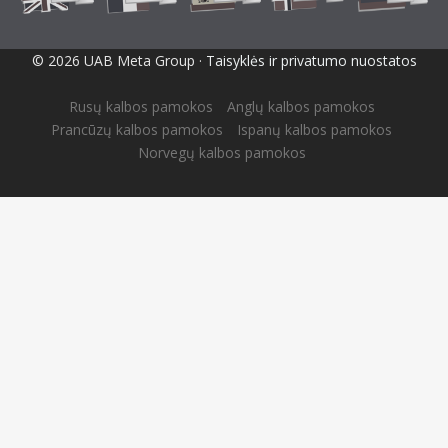
© 2026 UAB Meta Group ·
Taisyklės ir privatumo nuostatos
Rusų kalbos pamokos
Anglų kalbos pamokos
Prancūzų kalbos pamokos
Ispanų kalbos pamokos
Norvegų kalbos pamokos