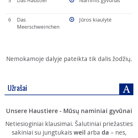
5
Das Haustier
Naminis gyvūnas
6
Das
Jūros kiaulytė
Meerschweinchen
Nemokamoje dalyje pateikta tik dalis žodžių.
Užrašai
Unsere Haustiere - Mūsų naminiai gyvūnai
Netiesioginiai klausimai. Šalutiniai priežasties
sakiniai su jungtukais
weil
arba
da
– nes,