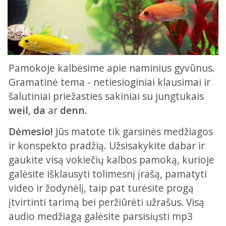
Pamokoje kalbėsime apie naminius gyvūnus.
Gramatinė tema - netiesioginiai klausimai ir
šalutiniai priežasties sakiniai su jungtukais
weil
,
da
ar
denn
.
Dėmesio!
Jūs matote tik garsinės medžiagos
ir konspekto pradžią. Užsisakykite dabar ir
gaukite visą vokiečių kalbos pamoką, kurioje
galėsite išklausyti tolimesnį įrašą, pamatyti
video ir žodynėlį, taip pat turėsite progą
įtvirtinti tarimą bei peržiūrėti užrašus. Visą
audio medžiagą galėsite parsisiųsti mp3