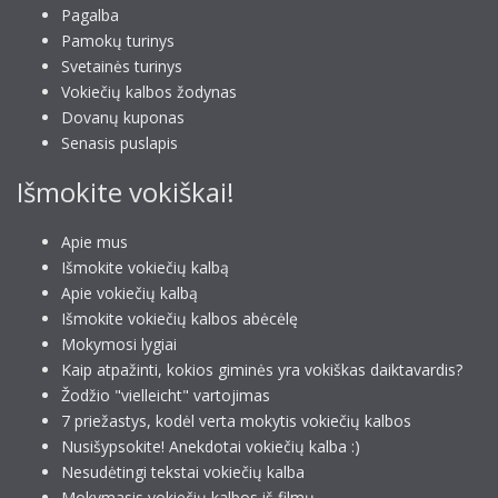
Pagalba
Pamokų turinys
Svetainės turinys
Vokiečių kalbos žodynas
Dovanų kuponas
Senasis puslapis
Išmokite vokiškai!
Apie mus
Išmokite vokiečių kalbą
Apie vokiečių kalbą
Išmokite vokiečių kalbos abėcėlę
Mokymosi lygiai
Kaip atpažinti, kokios giminės yra vokiškas daiktavardis?
Žodžio "vielleicht" vartojimas
7 priežastys, kodėl verta mokytis vokiečių kalbos
Nusišypsokite! Anekdotai vokiečių kalba :)
Nesudėtingi tekstai vokiečių kalba
Mokymasis vokiečių kalbos iš filmų