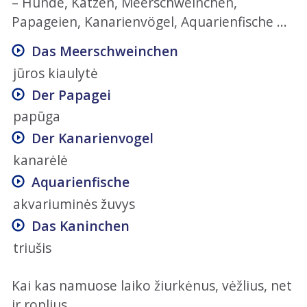
– Hunde, Katzen, Meerschweinchen,
Papageien, Kanarienvögel, Aquarienfische ...
Das Meerschweinchen
jūros kiaulytė
Der Papagei
papūga
Der Kanarienvogel
kanarėlė
Aquarienfische
akvariuminės žuvys
Das Kaninchen
triušis
Kai kas namuose laiko žiurkėnus, vėžlius, net
ir roplius...