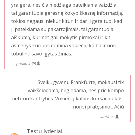
yra gera, nes čia medžiaga pateikiama vaizdžiai,
tai garantuoja geresnę kokybiškesnę informaciją,
tokios negausi niekur kitur. Ir dar ji gera tuo, kad
ji pateikiama su pakartojimais, tai garantuoja
aiškumą, kur net gali mokytis pirmokai ir kiti
asmenys kuriuos domina vokiečių kalba ir nori
tobulinti savo įgytas žinias.
pauliusb28
Sveiki, gyvenu Frankfurte, mokausi tik
vaikščiodama, bėgiodama, nes prie kompo
neturiu kantrybės. Vokiečių kalbos kursai puikūs,
norisi pratęsimo... Ačiū
santinas
Testų lyderiai