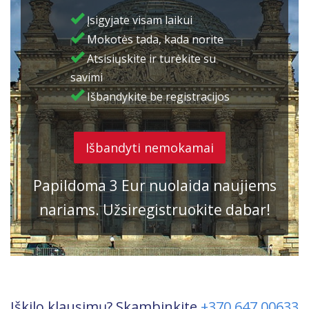
Įsigyjate visam laikui
Mokotės tada, kada norite
Atsisiųskite ir turėkite su
savimi
Išbandykite be registracijos
Išbandyti nemokamai
Papildoma 3 Eur nuolaida naujiems
nariams. Užsiregistruokite dabar!
Iškilo klausimų? Skambinkite
+370 647 00633