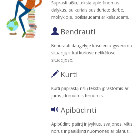
Suprasti aiškų tekstą apie žinomus
dalykus, su kuriais susiduriate darbe,
mokykloje, poilsiaudami ar keliaudami.
Bendrauti
Bendrauti daugelyje kasdienio gyvenimo
situacijų ir kai kuriose netikėtose
situacijose.
Kurti
Kurti paprastą rišlų tekstą įprastomis ar
jums įdomiomis temomis.
Apibūdinti
Apibūdinti patirtį ir įvykius, svajones, viltis,
norus ir paaiškinti nuomones ar planus.