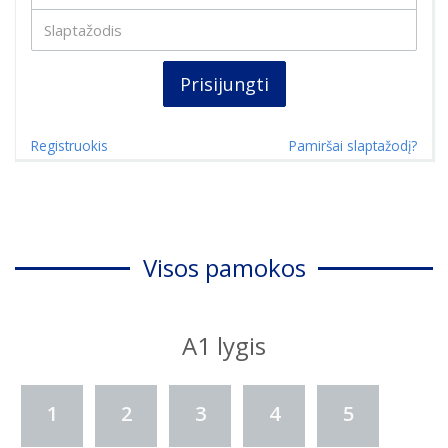
Prisijungti
Registruokis
Pamiršai slaptažodį?
Visos pamokos
A1 lygis
1
2
3
4
5