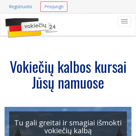
Registruotis
Prisijungti
Navig
Vokiečių kalbos kursai
Jūsų namuose
Tu gali greitai ir smagiai išmokti
vokiečių kalbą