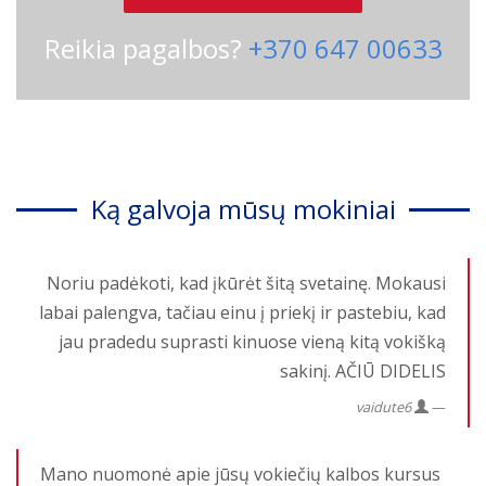
Reikia pagalbos?
+370 647 00633
Ką galvoja mūsų mokiniai
Noriu padėkoti, kad įkūrėt šitą svetainę. Mokausi
labai palengva, tačiau einu į priekį ir pastebiu, kad
jau pradedu suprasti kinuose vieną kitą vokišką
sakinį. AČIŪ DIDELIS
vaidute6
Mano nuomonė apie jūsų vokiečių kalbos kursus