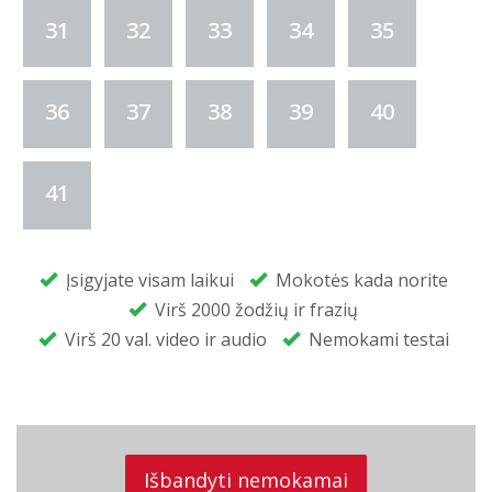
31
32
33
34
35
36
37
38
39
40
41
Įsigyjate visam laikui
Mokotės kada norite
Virš 2000 žodžių ir frazių
Virš 20 val. video ir audio
Nemokami testai
Išbandyti nemokamai