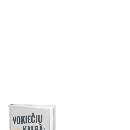
Velykų tradicijos Vokietijoje
Artėjant Šv. Velykų šventei pasidomėkime kaip jas švenčia
vokiečiai, nes Velykos Vokietijoje tikrai švenčiamos ypatingai.
Skaityti toliau
2017 metų, kovo 13 d.
Jeigu tau sunku susikoncentruoti mokymosi metu, užmerk akis ir
giliai kvepuok 5 minutes, o tuomet vėl grįžk prie mokslų.
‪#TapkGudresnis‬
2017 metų, kovo 7 d.
Vokiečių kalbos žodis „der Kater“
Šiandien mes išmoksime vokiškus žodžius vyriškos lyties katei,
pagirioms ir raumenų skausmui po treniruotės apibūdinti.
Skaityti
toliau