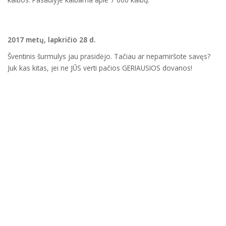
2017 metų, lapkričio 28 d.
Šventinis šurmulys jau prasidėjo. Tačiau ar nepamiršote savęs?
Juk kas kitas, jei ne JŪS verti pačios GERIAUSIOS dovanos!
Savarankiški vokiečių kalbos kursai Vokieciu24.lt yra puiki dovana
sau arba artimiesiems!
2017 metų, spalio 4 d.
Mokymasis vokiečių kalbos iš filmų
Jeigu mokytis vokiečių kalbos iš vadovėlio nuobodu, nieko nėra
geriau kaip mokytis užsienio
Skaityti toliau
2017 metų, balandžio 10 d.