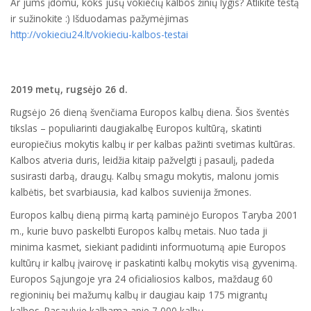
Ar jums įdomu, koks jūsų vokiečių kalbos žinių lygis? Atlikite testą
ir sužinokite :) Išduodamas pažymėjimas
http://vokieciu24.lt/vokieciu-kalbos-testai
2019 metų, rugsėjo 26 d.
Rugsėjo 26 dieną švenčiama Europos kalbų diena. Šios šventės
tikslas – populiarinti daugiakalbę Europos kultūrą, skatinti
europiečius mokytis kalbų ir per kalbas pažinti svetimas kultūras.
Kalbos atveria duris, leidžia kitaip pažvelgti į pasaulį, padeda
susirasti darbą, draugų. Kalbų smagu mokytis, malonu jomis
kalbėtis, bet svarbiausia, kad kalbos suvienija žmones.
Europos kalbų dieną pirmą kartą paminėjo Europos Taryba 2001
m., kurie buvo paskelbti Europos kalbų metais. Nuo tada ji
minima kasmet, siekiant padidinti informuotumą apie Europos
kultūrų ir kalbų įvairovę ir paskatinti kalbų mokytis visą gyvenimą.
Europos Sąjungoje yra 24 oficialiosios kalbos, maždaug 60
regioninių bei mažumų kalbų ir daugiau kaip 175 migrantų
kalbos. Pasaulyje kalbama apie 7 000 kalbų.