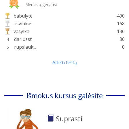
Mėnesio geriausi
babulyte
490
osviukas
168
vasylka
130
dariusst...
30
4
rupslauk...
0
5
Atlikti testą
Išmokus kursus galėsite
Suprasti