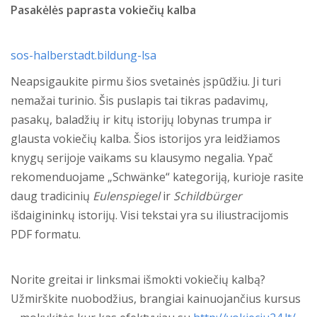
Pasakėlės paprasta vokiečių kalba
sos-halberstadt.bildung-lsa
Neapsigaukite pirmu šios svetainės įspūdžiu. Ji turi
nemažai turinio. Šis puslapis tai tikras padavimų,
pasakų, baladžių ir kitų istorijų lobynas trumpa ir
glausta vokiečių kalba. Šios istorijos yra leidžiamos
knygų serijoje vaikams su klausymo negalia. Ypač
rekomenduojame „Schwänke“ kategoriją, kurioje rasite
daug tradicinių
Eulenspiegel
ir
Schildbürger
išdaigininkų istorijų. Visi tekstai yra su iliustracijomis
PDF formatu.
Norite greitai ir linksmai išmokti vokiečių kalbą?
Užmirškite nuobodžius, brangiai kainuojančius kursus