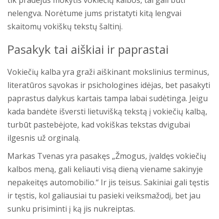
tik pradėjus mokytis vokiečių kalbos, tai gali būti
nelengva. Norėtume jums pristatyti kitą lengvai
skaitomų vokiškų tekstų šaltinį.
Pasakyk tai aiškiai ir paprastai
Vokiečių kalba yra graži aiškinant mokslinius terminus,
literatūros sąvokas ir psichologines idėjas, bet pasakyti
paprastus dalykus kartais tampa labai sudėtinga. Jeigu
kada bandėte išversti lietuvišką tekstą į vokiečių kalbą,
turbūt pastebėjote, kad vokiškas tekstas dvigubai
ilgesnis už orginalą.
Markas Tvenas yra pasakęs „Žmogus, įvaldęs vokiečių
kalbos meną, gali keliauti visą dieną viename sakinyje
nepakeitęs automobilio.“ Ir jis teisus. Sakiniai gali tęstis
ir tęstis, kol galiausiai tu pasieki veiksmažodį, bet jau
sunku prisiminti į ką jis nukreiptas.