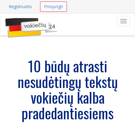
Registruotis
Prisijungti
Navig
10 būdų atrasti
nesudėtingų tekstų
vokiečių kalba
pradedantiesiems