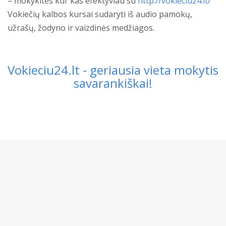
– mokykitės kur kas efektyviau su
http://vokieciu24.lt/
Vokiečių kalbos kursai sudaryti iš audio pamokų,
užrašų, žodyno ir vaizdinės medžiagos.
Vokieciu24.lt - geriausia vieta mokytis
savarankiškai!