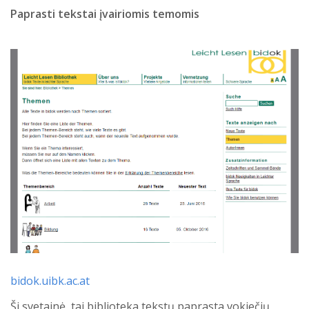
Paprasti tekstai įvairiomis temomis
bidok.uibk.ac.at
Ši svetainė, tai biblioteka tekstų paprasta vokiečių