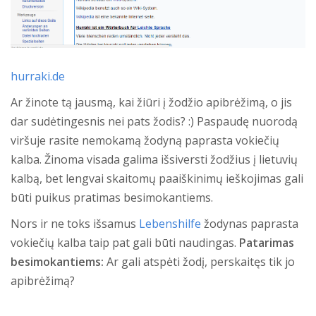
hurraki.de
Ar žinote tą jausmą, kai žiūri į žodžio apibrėžimą, o jis
dar sudėtingesnis nei pats žodis? :) Paspaudę nuorodą
viršuje rasite nemokamą žodyną paprasta vokiečių
kalba. Žinoma visada galima išsiversti žodžius į lietuvių
kalbą, bet lengvai skaitomų paaiškinimų ieškojimas gali
būti puikus pratimas besimokantiems.
Nors ir ne toks išsamus
Lebenshilfe
žodynas paprasta
vokiečių kalba taip pat gali būti naudingas.
Patarimas
besimokantiems:
Ar gali atspėti žodį, perskaitęs tik jo
apibrėžimą?