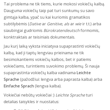
Tai problema ne tik tiems, kurie mokosi vokiečių kalbą.
Dauguma vokiečių taip pat turi sunkumų su savo
gimtąja kalba, ypač su kai kuriomis gramatikos
subtilybėmis (
Dative
ar
Genitive
,
als
ar
wie
ir t.t.) arba
siaubingai gudriomis
Bürokratendeutsch
formomis,
konktraktais ar teisiniais dokumentais.
Jau kurį laiką vyksta iniciatyva supaprastinti vokiečių
kalbą, kad ji taptų lengviau prieinama ne tik
besimokantiems vokiečių kalbos, bet ir patiems
vokiečiams, turintiems suvokimo problemų. Ši nauja
supaprastinta vokiečių kalba vadinama
Leichte
Sprache
(pažodžiui: lengva arba paprasta kalba) arba
Einfache Sprach
(lengva kalba).
Vokiečiai nebūtų vokiečiai :)
Leichte Sprache
turi
detalias taisykles ir nuostatus: