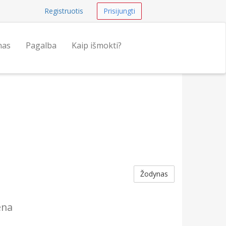
Registruotis
Prisijungti
nas
Pagalba
Kaip išmokti?
Žodynas
ena