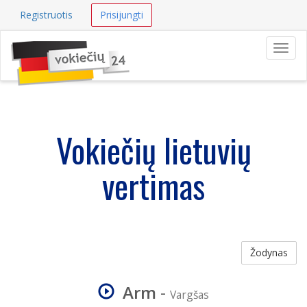
Registruotis
Prisijungti
Navig
Vokiečių lietuvių
vertimas
Žodynas
Arm
-
Vargšas