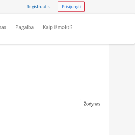
Registruotis
Prisijungti
nas
Pagalba
Kaip išmokti?
Žodynas