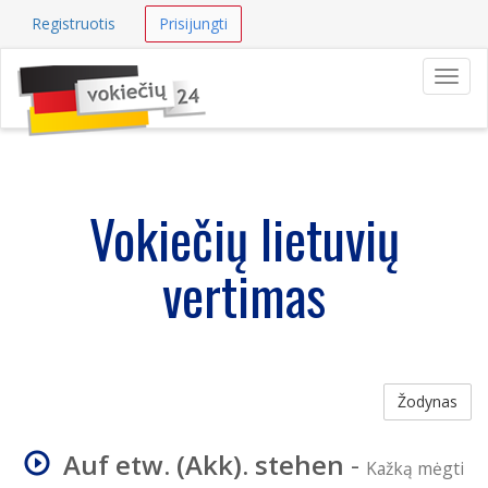
Registruotis
Prisijungti
Navig
Vokiečių lietuvių
vertimas
Žodynas
Auf etw. (Akk). stehen
-
Kažką mėgti