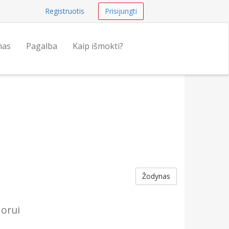
Registruotis
Prisijungti
nas
Pagalba
Kaip išmokti?
Žodynas
orui