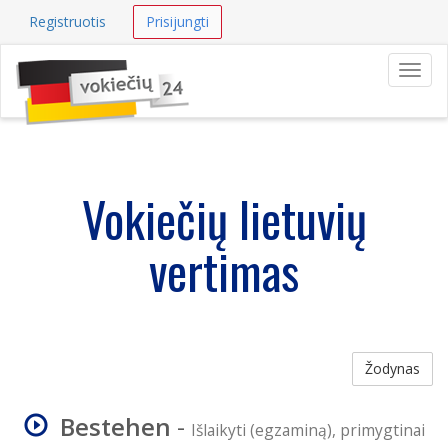
Registruotis
Prisijungti
Navig
Vokiečių lietuvių
vertimas
Žodynas
Bestehen
-
Išlaikyti (egzaminą), primygtinai