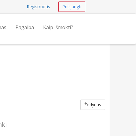
Registruotis
Prisijungti
nas
Pagalba
Kaip išmokti?
Žodynas
nki