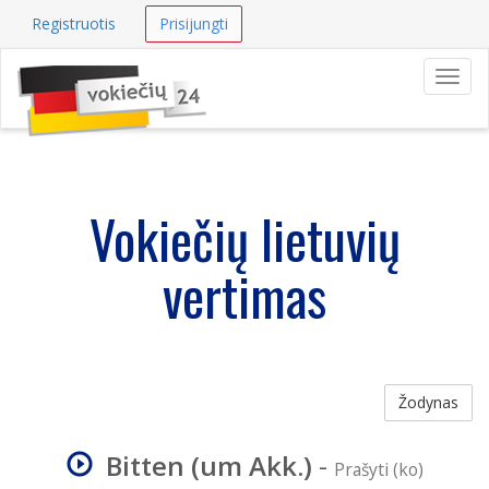
Registruotis
Prisijungti
Navig
Vokiečių lietuvių
vertimas
Žodynas
Bitten (um Akk.)
-
Prašyti (ko)