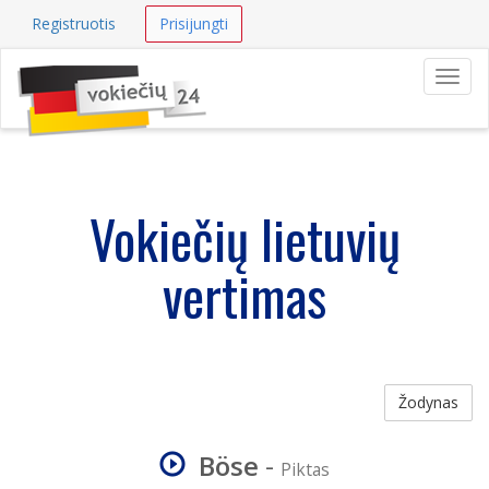
Registruotis
Prisijungti
Navig
Vokiečių lietuvių
vertimas
Žodynas
Böse
-
Piktas