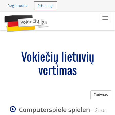
Registruotis
Prisijungti
Navig
Vokiečių lietuvių
vertimas
Žodynas
Computerspiele spielen
-
Žaisti