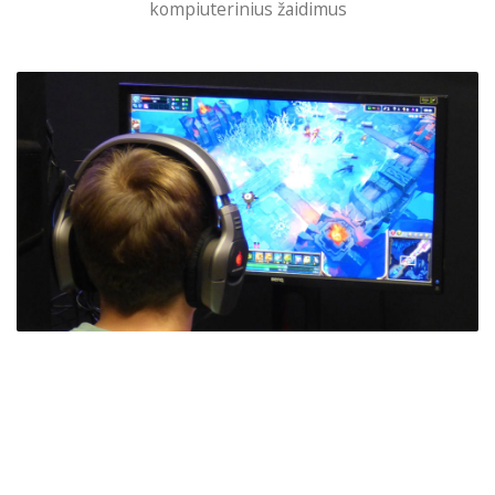
kompiuterinius žaidimus