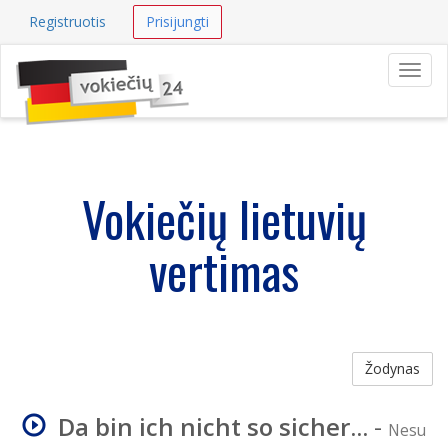
Registruotis
Prisijungti
Navig
Vokiečių lietuvių
vertimas
Žodynas
Da bin ich nicht so sicher...
-
Nesu