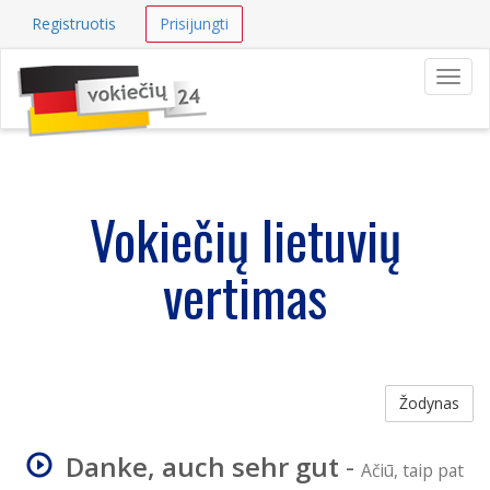
Registruotis
Prisijungti
Navig
Vokiečių lietuvių
vertimas
Žodynas
Danke, auch sehr gut
-
Ačiū, taip pat