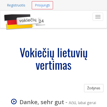
Registruotis
Prisijungti
Navig
Vokiečių lietuvių
vertimas
Žodynas
Danke, sehr gut
-
Ačiū, labai gerai