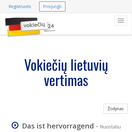
Registruotis
Prisijungti
Navig
Vokiečių lietuvių
vertimas
Žodynas
Das ist hervorragend
-
Nuostabu