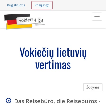
Registruotis
Prisijungti
Navig
Vokiečių lietuvių
vertimas
Žodynas
Das Reisebüro, die Reisebüros
-