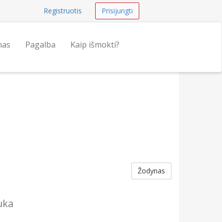
Registruotis
Prisijungti
nas
Pagalba
Kaip išmokti?
Žodynas
uka