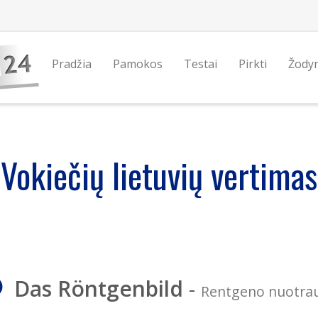
Pradžia
Pamokos
Testai
Pirkti
Žody
Vokiečių lietuvių vertimas
Das Röntgenbild
-
Rentgeno nuotra