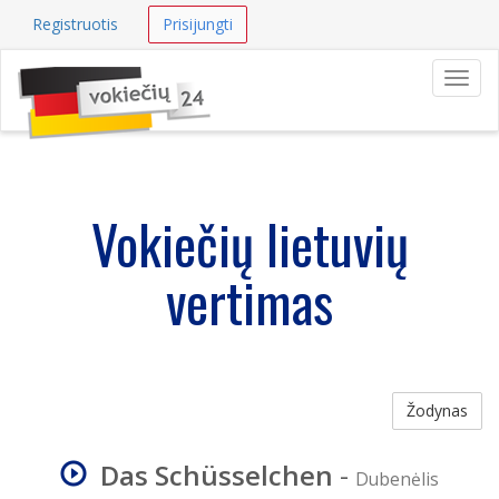
Registruotis
Prisijungti
Navig
Vokiečių lietuvių
vertimas
Žodynas
Das Schüsselchen
-
Dubenėlis