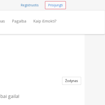
Registruotis
Prisijungti
nas
Pagalba
Kaip išmokti?
Žodynas
bai gaila!