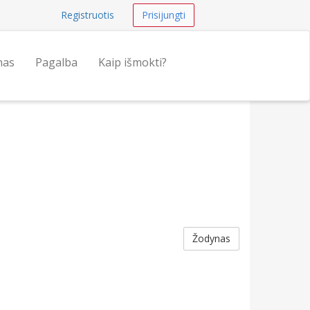
Registruotis
Prisijungti
nas
Pagalba
Kaip išmokti?
Žodynas