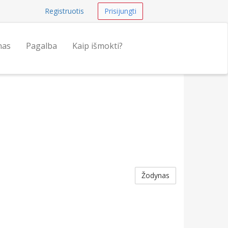
Registruotis
Prisijungti
nas
Pagalba
Kaip išmokti?
Žodynas