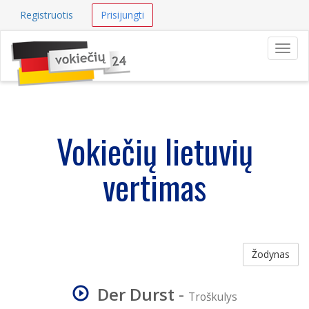
Registruotis
Prisijungti
Navig
Vokiečių lietuvių
vertimas
Žodynas
Der Durst
-
Troškulys