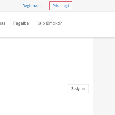
Registruotis
Prisijungti
nas
Pagalba
Kaip išmokti?
Žodynas