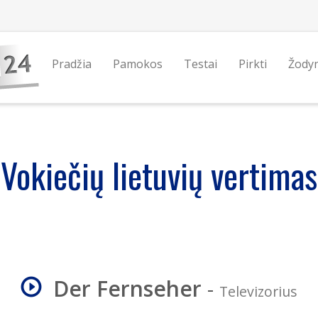
Pradžia
Pamokos
Testai
Pirkti
Žody
Vokiečių lietuvių vertimas
Der Fernseher
-
Televizorius