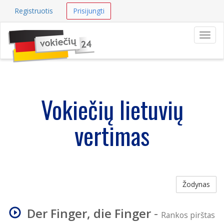
Registruotis
Prisijungti
Navig
Vokiečių lietuvių
vertimas
Žodynas
Der Finger, die Finger
-
Rankos pirštas