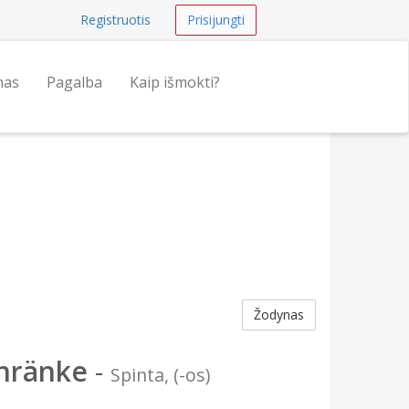
Registruotis
Prisijungti
nas
Pagalba
Kaip išmokti?
Žodynas
hränke
-
Spinta, (-os)