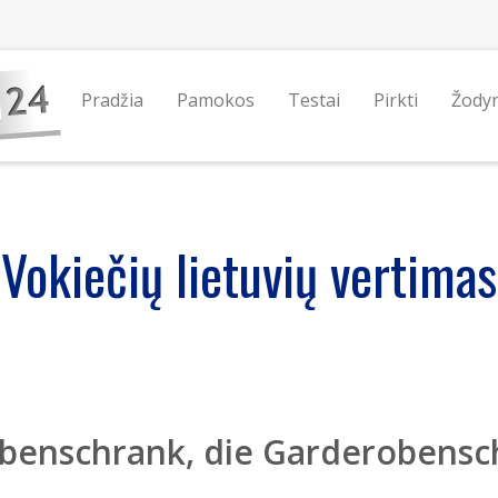
Pradžia
Pamokos
Testai
Pirkti
Žody
Vokiečių lietuvių vertimas
benschrank, die Garderobensc