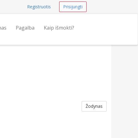
Registruotis
Prisijungti
nas
Pagalba
Kaip išmokti?
Žodynas