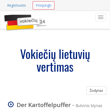
Registruotis
Prisijungti
Navig
Vokiečių lietuvių
vertimas
Žodynas
Der Kartoffelpuffer
-
Bulvinis blynas