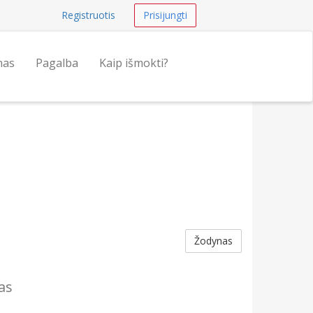
Registruotis
Prisijungti
nas
Pagalba
Kaip išmokti?
Žodynas
as