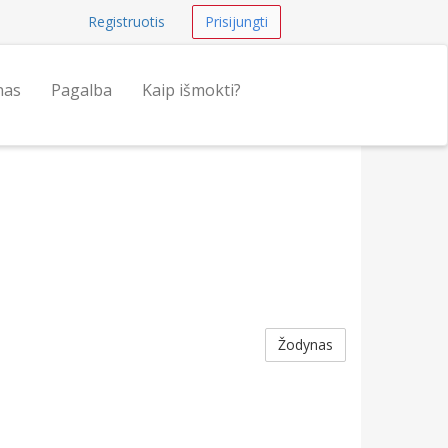
Registruotis
Prisijungti
nas
Pagalba
Kaip išmokti?
Žodynas