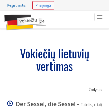
Registruotis
Prisijungti
Navig
Vokiečių lietuvių
vertimas
Žodynas
Der Sessel, die Sessel
-
Fotelis, (-iai)