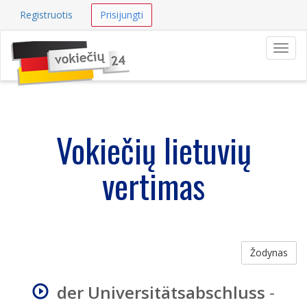
Registruotis
Prisijungti
Navig
Vokiečių lietuvių
vertimas
Žodynas
der Universitätsabschluss
-