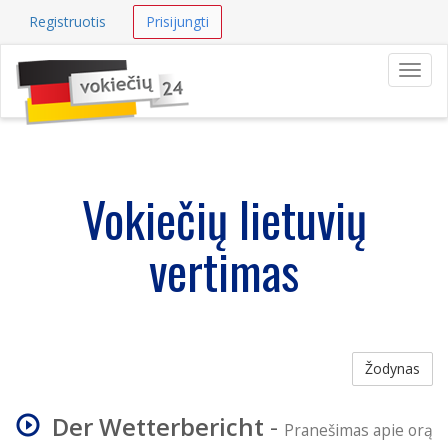
Registruotis
Prisijungti
Navig
Vokiečių lietuvių
vertimas
Žodynas
Der Wetterbericht
-
Pranešimas apie orą