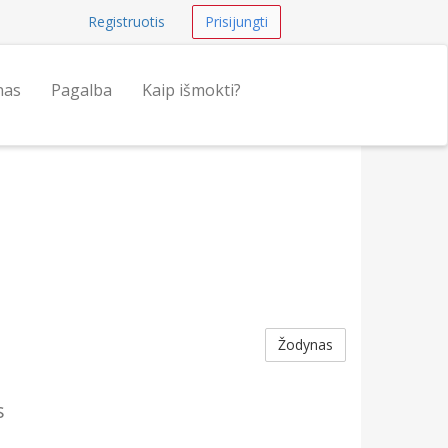
Registruotis
Prisijungti
nas
Pagalba
Kaip išmokti?
Žodynas
s