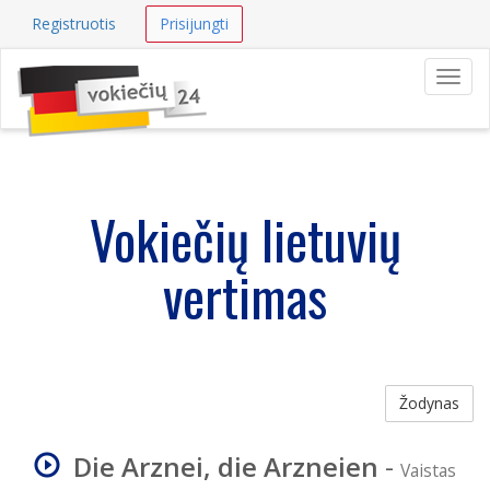
Registruotis
Prisijungti
Navig
Vokiečių lietuvių
vertimas
Žodynas
Die Arznei, die Arzneien
-
Vaistas