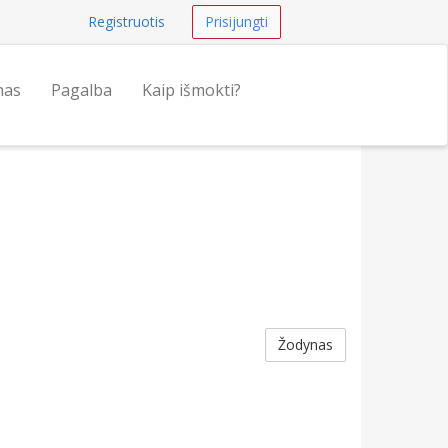
Registruotis
Prisijungti
nas
Pagalba
Kaip išmokti?
Žodynas