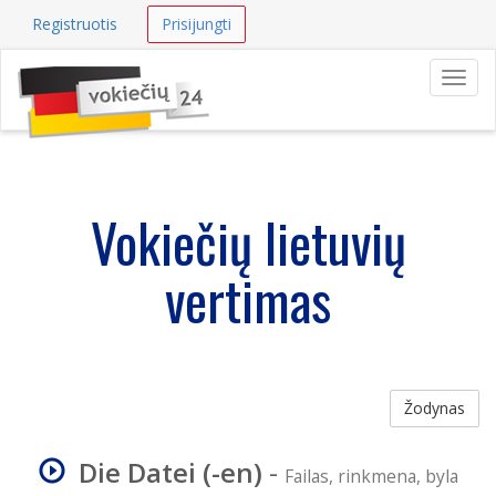
Registruotis
Prisijungti
Navig
Vokiečių lietuvių
vertimas
Žodynas
Die Datei (-en)
-
Failas, rinkmena, byla