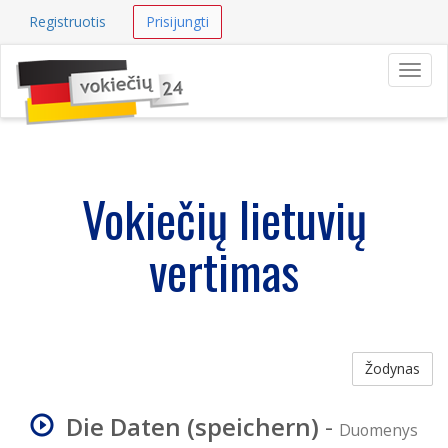
Registruotis
Prisijungti
Navig
Vokiečių lietuvių
vertimas
Žodynas
Die Daten (speichern)
-
Duomenys