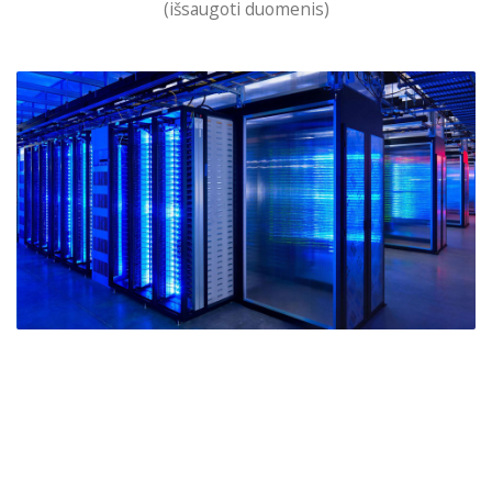
(išsaugoti duomenis)