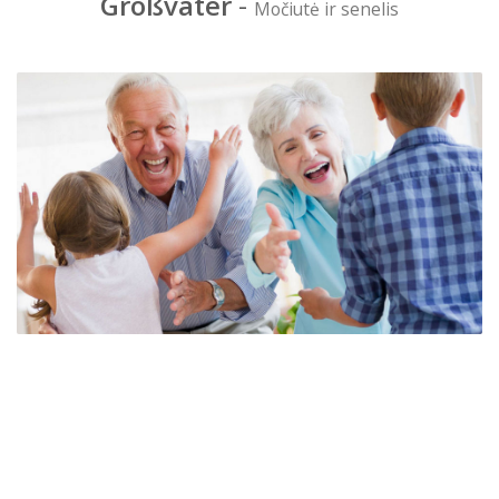
Großvater
-
Močiutė ir senelis