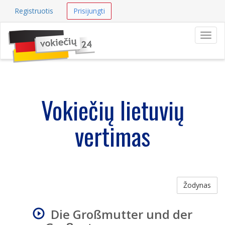
Registruotis
Prisijungti
Navig
Vokiečių lietuvių
vertimas
Žodynas
Die Großmutter und der