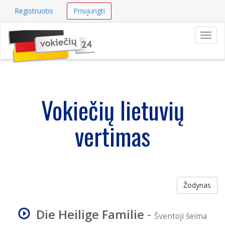
Registruotis
Prisijungti
Navig
Vokiečių lietuvių
vertimas
Žodynas
Die Heilige Familie
-
Šventoji šeima