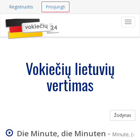
Registruotis
Prisijungti
Navig
Vokiečių lietuvių
vertimas
Žodynas
Die Minute, die Minuten
-
Minutė, (-