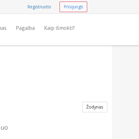
Registruotis
Prisijungti
nas
Pagalba
Kaip išmokti?
Žodynas
muo