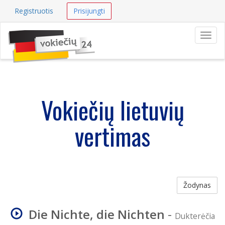
Registruotis
Prisijungti
Navig
Vokiečių lietuvių
vertimas
Žodynas
Die Nichte, die Nichten
-
Dukterėčia