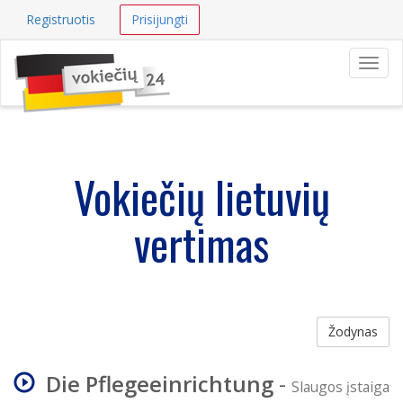
Registruotis
Prisijungti
Navig
Vokiečių lietuvių
vertimas
Žodynas
Die Pflegeeinrichtung
-
Slaugos įstaiga