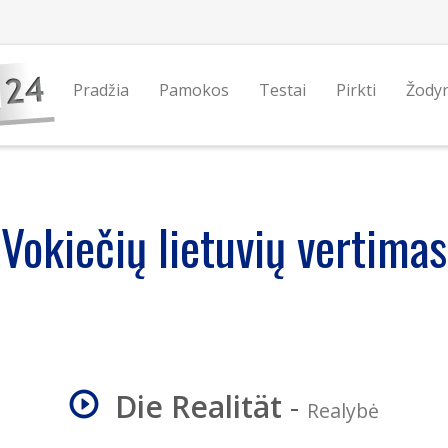
Pradžia
Pamokos
Testai
Pirkti
Žody
Vokiečių lietuvių vertimas
Die Realität
-
Realybė