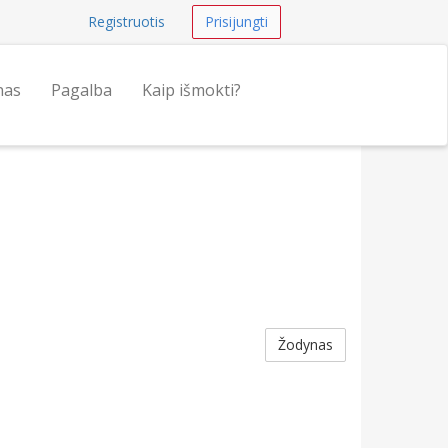
Registruotis
Prisijungti
nas
Pagalba
Kaip išmokti?
Žodynas