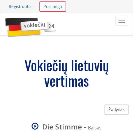
Registruotis
Prisijungti
Navig
Vokiečių lietuvių
vertimas
Žodynas
Die Stimme
-
Balsas